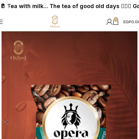
 🥛 Tea with milk... The tea of ​​good old days 👩🏼
0
EGP
0.0