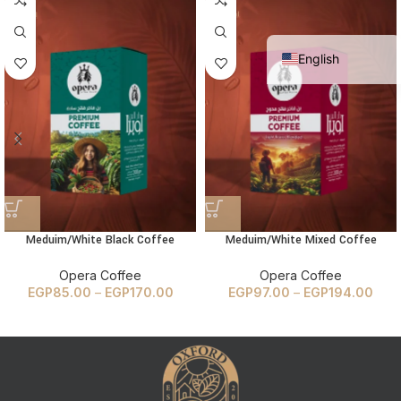
Arabic
English
Meduim/White Black Coffee
Meduim/White Mixed Coffee
Opera Coffee
Opera Coffee
EGP
85.00
–
EGP
170.00
EGP
97.00
–
EGP
194.00