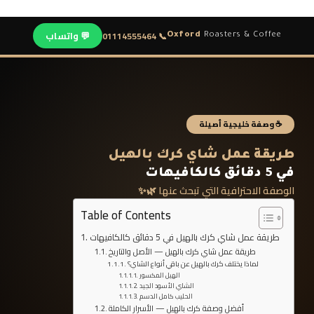
💬 واتساب
📞 01114555464
Oxford
Roasters & Coffee
☕ وصفة خليجية أصيلة
طريقة عمل شاي كرك بالهيل
في 5 دقائق كالكافيهات
الوصفة الاحترافية التي تبحث عنها 🌿✨
Table of Contents
طريقة عمل شاي كرك بالهيل في 5 دقائق كالكافيهات
طريقة عمل شاي كرك بالهيل — الأصل والتاريخ
لماذا يختلف كرك بالهيل عن باقي أنواع الشاي؟
الهيل المكسور
الشاي الأسود الجيد
الحليب كامل الدسم
أفضل وصفة كرك بالهيل — الأسرار الكاملة