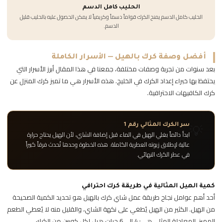
الحليب كامل الدسم
الحليب كامل الدسم يمنح الكرك قواماً دسماً وكريمياً لا يمكن الحصول عليه بالحليب قليل
الدسم.
أفضل وصفة كرك بالهيل — الأسرار الكاملة
بعد سنوات من تجربة وصفات مختلفة، جمعنا في هذا المقال أبرز الأسرار التي
يحتفظ بها خبراء إعداد الكرك في الخليج. هذه الأسرار هي ما تميز كرك المنزل عن
كرك الكافيهات الاحترافية.
💡
سر الكرك المثالي رقم 1
ابدأ دائماً بغلي الهيل في الماء قبل إضافة الشاي، لأن الهيل يحتاج حرارة
عالية لإطلاق زيوته العطرية الكاملة. هذه الخطوة وحدها تُحدث فرقاً كبيراً
في عطر الكرك النهائي.
كمية الهيل المثالية في طريقة كرك احترافي
أحد أهم عوامل نجاح طريقة عمل شاي كرك بالهيل هو تحديد الكمية الصحيحة
من الهيل. الكثير من الهيل يُطغي على نكهة الشاي، والقليل منه لا يُعطي الطعم
المميز. المعادلة المثلى هي: 4 إلى 6 حبات هيل لكل كوبين من الكرك.