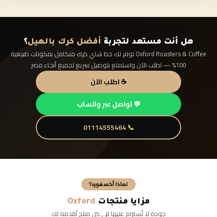
هل أنت مستعد لتجربة
أفضل كرك بالهيل
؟
Oxford Roasters & Coffee توفر لك خط شاي كرك متكامل بمكونات طبيعية
100% — اطلب الآن واستمتع بتوصيل سريع لجميع أنحاء مصر
☕ اطلب الآن
💬 تواصل عبر واتساب
📞 01114555464
لماذا أكسفورد؟
مزايا منتجات
Oxford
جودة لا تُساوم عليها في كل منتج نُقدمه لك