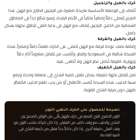
كرك بالهيل والزنجبيل
تُضاف إلى الوصفة الأساسية شريحة صغيرة من الزنجبيل الطازج مع الهيل. هذا
المزيج يُعطي دفئاً إضافياً مثالياً في الأيام الباردة، وهو شائع جداً في المناطق
الشمالية من الخليج. الزنجبيل يُضاف مع الهيل في بداية الغلي ليُطلق نكهته بشكل
كامل.
كرك بالهيل والقرفة
إضافة نصف عودة قرفة مع الهيل يُضفي على الكرك طعماً دافئاً ومميزاً. هذه
النسخة شائعة في السعودية وقطر، وتُناسب من يُفضل مشروباً أكثر دفئاً
وبهارية. القرفة تُكمل عطر الهيل ولا تُطغى عليه.
كرك بالهيل الخفيف
لمن يُفضل نكهة خفيفة، يمكن تقليل كمية الشاي إلى ملعقة واحدة ورفع
نسبة الحليب. هذه النسخة تُناسب الأطفال أو من يحب طعم الحليب المُعطّر
بالهيل دون مرارة الشاي القوية.
🎯
نصيحة للحصول على الكرك الذهبي اللون
اللون الذهبي البني المميز في كرك بالهيل يأتي من التوازن الصحيح بين
الشاي والحليب مع وقت كافٍ من الغليان. إذا كان كركك شاحب اللون فزِد
وقت الغلي دقيقة أخرى. إذا كان داكناً جداً فقلل من كمية الشاي في
المرة القادمة.