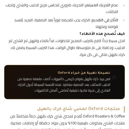
عدم التحريك المستمر:
التحريك ضروري لتجانس مزيج الحليب والشاي وتجنب
التكتلات
التأخر في التقديم:
الكرك يجب تقديمه فوراً بعد التصفية، التبريد يُفسد
قوامه ونكهته
كيف تُصحح هذه الأخطاء؟
الحل بسيط جداً: التزم بالترتيب الصحيح للخطوات، ابدأ بالماء والهيل ثم الشاي ثم
الحليب، وحافظ على نار متوسطة طوال الوقت. هذا الترتيب البسيط يضمن لك
كرك بالهيل مثالي في كل مرة.
🔥
نصيحة ذهبية من خبراء Oxford
لمن يريد كرك بالهيل بقوام كريمي كافيهات، أضف ملعقة صغيرة من
الحليب المكثف بعد التصفية مباشرة. هذه اللمسة البسيطة تُحول الكرك
العادي إلى تجربة فاخرة حقيقية تُضاهي أفضل الكافيهات.
منتجات Oxford لمحبي شاي كرك بالهيل
Oxford Roasters & Coffee تُقدم لمحبي شاي كرك بالهيل خطاً متكاملاً من
منتجات الشاي بمكونات طبيعية 100% بدون مواد حافظة أو إضافات صناعية.