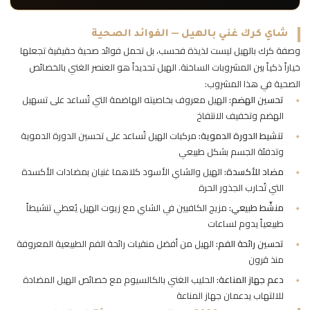
شاي كرك غني بالهيل — الفوائد الصحية
وصفة كرك بالهيل ليست لذيذة فحسب، بل تحمل فوائد صحية حقيقية تجعلها
خياراً ذكياً بين المشروبات الساخنة. الهيل تحديداً هو العنصر الغني بالخصائص
الصحية في هذا المشروب:
تحسين الهضم:
الهيل معروف بخاصيته الهاضمة التي تُساعد على تسهيل
الهضم وتخفيف الانتفاخ
تنشيط الدورة الدموية:
مركبات الهيل تُساعد على تحسين الدورة الدموية
وتدفئة الجسم بشكل طبيعي
مضاد للأكسدة:
الهيل والشاي الأسود كلاهما غنيان بمضادات الأكسدة
التي تُحارب الجذور الحرة
منشّط طبيعي:
مزيج الكافيين في الشاي مع زيوت الهيل يُعطي تنشيطاً
طبيعياً يدوم لساعات
تحسين رائحة الفم:
الهيل من أفضل منقيات رائحة الفم الطبيعية المعروفة
منذ قرون
دعم جهاز المناعة:
الحليب الغني بالكالسيوم مع خصائص الهيل المضادة
للالتهاب يدعمان جهاز المناعة