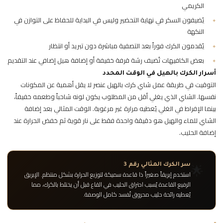
الكريمي
يُضيفون السكر في نهاية التحضير وليس في البداية للحفاظ على التوازن في
النكهة
يُقدمون الكرك فوراً بعد التصفية مباشرة دون تبريد أو انتظار
بعض الكافيهات تُضيف رشة قرفة خفيفة أو إضافة هيل إضافي عند التقديم
أسرار الكرك بالهيل في الوقت المحدد
التوقيت في طريقة عمل شاي كرك بالهيل عنصر لا يقل أهمية عن المكونات
نفسها. الشاي الذي يغلي أقل من المطلوب يكون لونه شاحباً وطعمه خفيفاً،
بينما الإفراط في الغلي يُعطيه مرارة غير مرغوبة. الوقت المثالي بعد إضافة
الشاي للماء والهيل هو دقيقة واحدة فقط على نار قوية ثم خفض الحرارة عند
إضافة الحليب.
🌟
سر الكرك المثالي رقم 3
استخدم إبريقاً صغيراً ذا قاعدة سميكة لتوزيع الحرارة بشكل منتظم. الإبريق
الرفيع القاعدة يُسبب احتراق الحليب في القاع قبل أن يختلط بالكرك، مما
يُعطيه رائحة حليب محروق تُفسد كامل الوصفة.