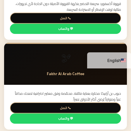
قهوة أكسفورد سريعة التحضير بنكهة القهوة الأصيلة دون الحاجة لأي تجهيزات،
مثالية لوقت الإفطار أو الاستراحة السريعة.
📞 اتصل
💬 واتساب
🫘
Arabic
English
Fakhr Al Arab Coffee
حبوب بن أرابيكا مختارة بعناية فائقة، محمّصة وفق معايير احترافية لمنحك مذاقاً
غنياً ومتوازناً يُرضي أكثر الأذواق تميزاً.
📞 اتصل
💬 واتساب