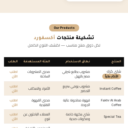
Our Products
تشكيلة منتجات
أكسفورد
لكل ذوق منتج مناسب — اكتشف التنوع الكامل
المنتج
نطاق الاستخدام
الفئة المستهدفة
الطلب
شاي كرك
مشروب بطابع شرقي
محبي المشروبات
اطلب
مميز بالهيل
الساخنة
الآن
الأكثر طلباً
مشروب يومي سريع
اطلب
Instant Coffee
الأفراد والمكاتب
التحضير
الآن
Fakhr Al Arab
قهوة مطحونة عالية
محبي القهوة
اطلب
Coffee
الجودة
التقليدية
الآن
شاي بنكهة خاصة
العملاء الباحثون عن
اطلب
Special Tea
ومكونات صحية
تنوع
الآن