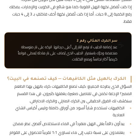
إذا كنت تُفضل نكهة الهيل القوية كما هو شائع في الكويت والإمارات، يمكنك
رفع الكمية إلى 8 حبات. أما إذا كنت تُفضل نكهة أخف فاكتفِ بـ 3 إلى 4 حبات
فقط.
☕
سر الكرك المثالي رقم 2
عند إضافة الحليب لا ترفع النار إلى أعلى درجاتها. اتركه على نار متوسطة
منخفضة وحرّك باستمرار. الحليب الذي يُضاف على نار هادئة يُعطي قواماً
كريمياً أكثر تجانساً ويمنع التكتلات.
الكرك بالهيل مثل الكافيهات — كيف تصنعه في البيت؟
السؤال الذي يطرحه الجميع: كيف تصنع الكافيهات كرك بالهيل بهذا الطعم
المميز؟ الإجابة تكمن في تفاصيل صغيرة يغفلها كثيرون. في هذا القسم
سنكشف لك الفرق الحقيقي بين الكرك المنزلي والكرك الاحترافي.
الكافيهات تستخدم شاياً أسود من أوراق كاملة وليس أكياس الشاي
العادية
يبدأون دائماً بغلي الهيل منفرداً في الماء لاستخلاص أقصى عطر ممكن
يعتمدون على نسبة حليب إلى ماء تساوي 1:1 تقريباً للحصول على القوام