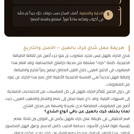
التحلية والتصفية:
أضف السكر حسب ذوقك، حرّك جيداً ثم صفّه
5
في أكواب وقدّمه ساخناً فوراً. استمتع بطعمه المميز!
طريقة عمل شاي كرك بالهيل — الأصل والتاريخ
شاي الكرك بالهيل ليس مجرد مشروب، بل هو جزء أصيل من ثقافة الضيافة
الخليجية. كلمة "كرك" مشتقة من مدينة كراتشي الباكستانية، وقد انتشر هذا
المشروب في الخليج العربي خلال القرن الماضي ليصبح رمزاً للكرم والضيافة.
إضافة الهيل تحديداً هي اللمسة الخليجية الأصيلة التي تميز هذا الكرك عن غيره
من المشروبات.
في دول الخليج، يُقدَّم الكرك بالهيل في كل المناسبات، من الاجتماعات الصباحية
إلى السهرات الليلية. وقد ذاع صيته ليصل إلى مصر والشام والمغرب العربي، حيث
أصبح من المشروبات المفضلة لدى شريحة واسعة من محبي الشاي.
لماذا يختلف كرك بالهيل عن باقي أنواع الشاي؟
السر الحقيقي في طريقة عمل كرك بالهيل يكمن في التوازن بين ثلاثة عناصر
رئيسية: قوة الشاي الأسود، دسامة الحليب كامل الدسم، وعبق الهيل المكسور
الطازج. هذا التوازن الدقيق هو ما يصنع الفرق بين كرك عادي وكرك احترافي