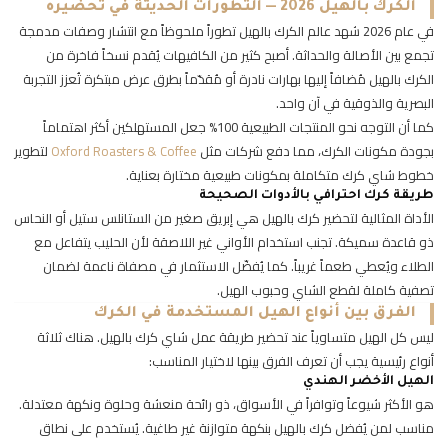
الكرك بالهيل 2026 — التطورات الحديثة في تحضيره
في عام 2026 شهد عالم الكرك بالهيل تطوراً ملحوظاً مع انتشار وصفات مدمجة
تجمع بين الأصالة والحداثة. أصبح كثير من الكافيهات يُقدم نسخاً فاخرة من
الكرك بالهيل مُضافاً إليها بهارات نادرة أو مُقدّماً بطرق عرض مبتكرة تُعزز التجربة
البصرية والذوقية في آن واحد.
كما أن التوجه نحو المنتجات الطبيعية 100% جعل المستهلكين أكثر اهتماماً
بجودة مكونات الكرك، مما دفع شركات مثل
Oxford Roasters & Coffee
لتطوير
خطوط شاي كرك متكاملة بمكونات طبيعية مختارة بعناية.
طريقة كرك احترافي بالأدوات الصحيحة
الأداة المثالية لتحضير كرك بالهيل هي إبريق صغير من الستانلس ستيل أو النحاس
ذو قاعدة سميكة. تجنب استخدام الأواني غير اللاصقة لأن الحليب يتفاعل مع
الطلاء ويُعطي طعماً غريباً. كما يُفضّل الاستثمار في مصفاة ناعمة لضمان
تصفية كاملة لقطع الشاي وحبوب الهيل.
الفرق بين أنواع الهيل المستخدمة في الكرك
ليس كل الهيل متساوياً عند تحضير طريقة عمل شاي كرك بالهيل. هناك ثلاثة
أنواع رئيسية يجب أن تعرف الفرق بينها لاختيار المناسب:
الهيل الأخضر الهندي
هو الأكثر شيوعاً وتوافراً في الأسواق، ذو رائحة منعشة وحلوة ونكهة معتدلة.
مناسب لمن يُفضل كرك بالهيل بنكهة متوازنة غير طاغية. يُستخدم على نطاق