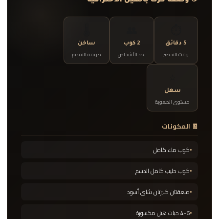
☕ وصفة كرك بالهيل الاحترافية
🌡️
👥
⏱️
5 دقائق
2 كوب
ساخن
وقت التحضير
عدد الأشخاص
طريقة التقديم
⭐
سهل
مستوى الصعوبة
🧾 المكونات
كوب ماء كامل
كوب حليب كامل الدسم
ملعقتان كبيرتان شاي أسود
4-6 حبات هيل مكسورة