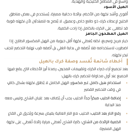
واسع في المطابخ الخليجية والهندية.
الهيل الأسود
أقوى وأشد نكهة من الأخضر، برائحة دخانية مميزة. يُستخدم في بعض مناطق
الخليج لإعطاء كرك ذو طابع خاص وعميق. لا يُنصح به للمبتدئين لأن نكهته قوية
قد تطغى على الكرك بالكامل إذا زادت الكمية.
الهيل المطحون الجاهز
خيار مريح وسريع، لكنه يُعطي نكهة أقل حيوية من الهيل المكسور الطازج. إذا
اضطررت لاستخدامه فلا تُضفه في بداية الغلي بل أضفه قرب نهاية التحضير لتجنب
تبخر نكهته.
أخطاء شائعة تُفسد وصفة كرك بالهيل
بعد تجميع آراء خبراء الكرك وتقييمات المحبين، رصدنا أبرز الأخطاء التي يقع فيها
الجميع عند أول محاولة لتحضير كرك بالهيل:
استخدام هيل كامل غير مكسور:
الهيل الكامل لا يُطلق نكهته بشكل كافٍ
في وقت التحضير القصير
إضافة الحليب مبكراً جداً:
الحليب يجب أن يُضاف بعد غليان الشاي وليس معه
منذ البداية
رفع النار بعد الحليب:
الحليب مع النار العالية يفيض بسرعة ويُحرق في القاع
الكمية الزائدة من الشاي:
كثرة الشاي تُعطي مرارة زائدة تُغطي على نكهة
الهيل المميزة