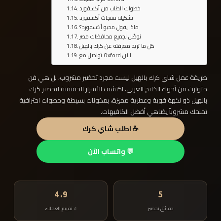
خطوات الطلب من أكسفورد
تشكيلة منتجات أكسفورد
ماذا يقول محبو أكسفورد؟
نوصّل لجميع محافظات مصر
كل ما تريد معرفته عن كرك بالهيل
تواصل مع Oxford الآن
طريقة عمل شاي كرك بالهيل ليست مجرد تحضير مشروب، بل هي فن
متوارث من أجواء الخليج العربي. اكتشف الأسرار الحقيقية لتحضير كرك
بالهيل ذو نكهة قوية وعطرية مميزة، بمكونات بسيطة وخطوات احترافية
تمنحك مشروباً يضاهي أفضل الكافيهات.
☕ اطلب شاي كرك
💬 واتساب الآن
4.9
5
دقائق تحضير
⭐ تقييم العملاء