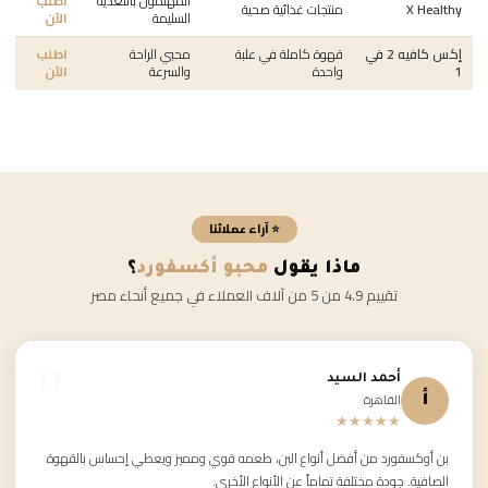
المهتمون بالتغذية
اطلب
X Healthy
منتجات غذائية صحية
السليمة
الآن
إكس كافيه 2 في
قهوة كاملة في علبة
محبي الراحة
اطلب
1
واحدة
والسرعة
الآن
⭐ آراء عملائنا
ماذا يقول
محبو أكسفورد
؟
تقييم 4.9 من 5 من آلاف العملاء في جميع أنحاء مصر
أحمد السيد
القاهرة
أ
★★★★★
بن أوكسفورد من أفضل أنواع البن، طعمه قوي ومميز ويعطي إحساس بالقهوة
الصافية. جودة مختلفة تماماً عن الأنواع الأخرى.