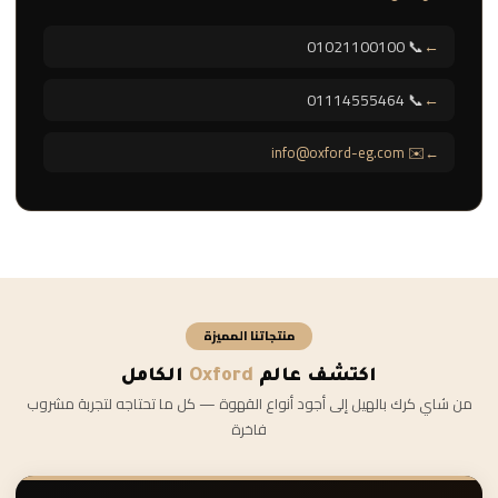
📞 01021100100
📞 01114555464
✉️ info@oxford-eg.com
منتجاتنا المميزة
اكتشف عالم
Oxford
الكامل
من شاي كرك بالهيل إلى أجود أنواع القهوة — كل ما تحتاجه لتجربة مشروب
فاخرة