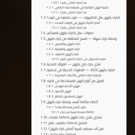
سر الكرك المثالي رقم 1
كمية الهيل المثالية في طريقة كرك احترافي
سر الكرك المثالي رقم 2
الكرك بالهيل مثل الكافيهات — كيف تصنعه في البيت؟
أسرار الكرك بالهيل في الوقت المحدد
سر الكرك المثالي رقم 3
خطوات عمل الكرك بالهيل للمبتدئين
وصفة كرك سهلة — النسخ المختلفة من كرك بالهيل
كرك بالهيل والزنجبيل
كرك بالهيل والقرفة
كرك بالهيل الخفيف
نصيحة للحصول على الكرك الذهبي اللون
شاي كرك غني بالهيل — الفوائد الصحية
الكرك بالهيل 2026 — التطورات الحديثة في تحضيره
طريقة كرك احترافي بالأدوات الصحيحة
الفرق بين أنواع الهيل المستخدمة في الكرك
الهيل الأخضر الهندي
الهيل الأسود
الهيل المطحون الجاهز
أخطاء شائعة تُفسد وصفة كرك بالهيل
كيف تُصحح هذه الأخطاء؟
نصيحة ذهبية من خبراء Oxford
منتجات Oxford لمحبي شاي كرك بالهيل
اكتشف عالم Oxford الكامل
هل أنت مستعد لتجربة أفضل كرك بالهيل؟
مزايا منتجات Oxford