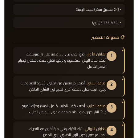
2-3 ملاعق سكر (حسب الرغبة)
رشة قرفة (اختياري)
📋 خطوات التحضير
الغليان الأول:
ضع الماء في إناء صغير على نار متوسطة،
1
أضف حبات الهيل المكسورة واتركها تغلي لمدة دقيقتين لإخراج
العطر الكامل.
إضافة الشاي:
أضف ملعقتين من الشاي الأسود الجيد وحرّك
2
برفق. اتركه يغلي دقيقة أخرى ليخرج لون الشاي الداكن.
إضافة الحليب:
أضف كوب الحليب كامل الدسم وحرّك المزيج
3
جيداً. النار تكون متوسطة منخفضة حتى لا يفيض الحليب.
الغليان النهائي:
اترك الكرك يغلي مرة أخرى مع التحريك
4
المستمر حتى يتحول للون الذهبي البني المميز.