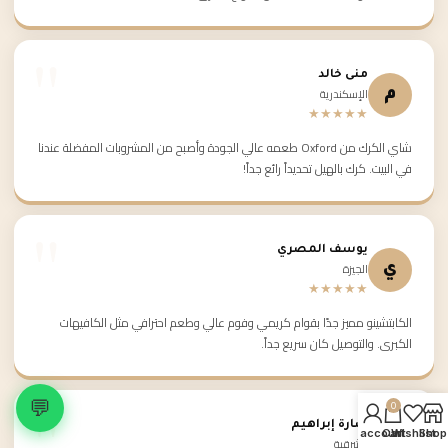
منى خالد
الإسكندرية
م
★★★★★
شاي الكرك من Oxford طعمه عالي الجودة وأصبح من المشروبات المفضلة عندنا
في البيت. كرك بالهيل تحديداً رائع جداً!
يوسف المصري
الجيزة
ي
★★★★★
الكابتشينو مميز جدًا بقوام كريمي وفوم عالي وطعم احترافي مثل الكافيهات
الكبرى. والتوصيل كان سريع جداً.
💬
0
سارة إبراهيم
My account
Cart
Wishlist
Shop
الشرقية
س