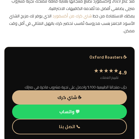
منذ عام 2023 وأكسفورد تُصنع منتجاتها بعناية فائقة لتمنحك تجربة مشروب
منزلي يضاهي أفضل ما تُقدمه الكافيهات الاحترافية.
يمكنك الاستفادة من خط
شاي كرك من أكسفورد
الذي يوفر لك مزيج الشاي
الأسود الجاهز بنسب مدروسة تُناسب تحضير كرك بالهيل المثالي في أقل وقت
ممكن.
☕ Oxford Roasters
★★★★★
4.9
تقييم العملاء
جرّب منتجاتنا الطبيعية 100% واحصل على تجربة مشروب فاخرة في منزلك
☕ شاي كرك
💬 واتساب
📞 اتصل بنا