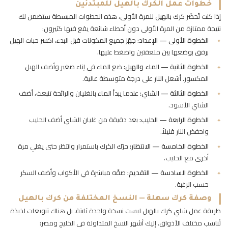
خطوات عمل الكرك بالهيل للمبتدئين
إذا كنت تُحضّر كرك بالهيل للمرة الأولى، هذه الخطوات المبسطة ستضمن لك
نتيجة ممتازة من المرة الأولى دون أخطاء شائعة يقع فيها كثيرون:
الخطوة الأولى — الإعداد:
جهّز جميع المكونات قبل البدء، اكسر حبات الهيل
برفق بوضعها بين ملعقتين واضغط عليها.
الخطوة الثانية — الماء والهيل:
ضع الماء في إناء صغير وأضف الهيل
المكسور. أشعل النار على درجة متوسطة عالية.
الخطوة الثالثة — الشاي:
عندما يبدأ الماء بالغليان والرائحة تنبعث، أضف
الشاي الأسود.
الخطوة الرابعة — الحليب:
بعد دقيقة من غليان الشاي أضف الحليب
واخفض النار قليلاً.
الخطوة الخامسة — الانتظار:
حرّك الكرك باستمرار وانتظر حتى يغلي مرة
أخرى مع الحليب.
الخطوة السادسة — التقديم:
صفّه مباشرة في الأكواب وأضف السكر
حسب الرغبة.
وصفة كرك سهلة — النسخ المختلفة من كرك بالهيل
طريقة عمل شاي كرك بالهيل ليست نسخة واحدة ثابتة، بل هناك تنويعات لذيذة
تُناسب مختلف الأذواق. إليك أشهر النسخ المتداولة في الخليج ومصر: