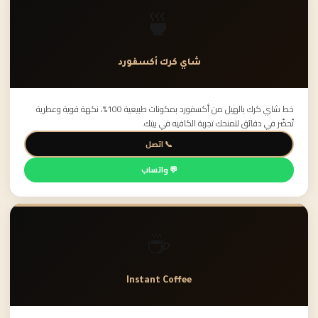
🍵
شاي كرك أكسفورد
خط شاي كرك بالهيل من أكسفورد بمكونات طبيعية 100%، نكهة قوية وعطرية
تُحضّر في دقائق لتمنحك تجربة الكافيه في بيتك.
📞 اتصل
💬 واتساب
☕
Instant Coffee