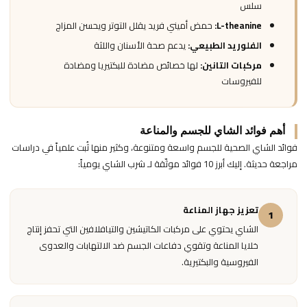
سلس
L-theanine:
حمض أميني فريد يقلل التوتر ويحسن المزاج
الفلوريد الطبيعي:
يدعم صحة الأسنان واللثة
مركبات التانين:
لها خصائص مضادة للبكتيريا ومضادة
للفيروسات
أهم فوائد الشاي للجسم والمناعة
فوائد الشاي الصحية للجسم واسعة ومتنوعة، وكثير منها ثُبت علمياً في دراسات
مراجعة حديثة. إليك أبرز 10 فوائد موثّقة لـ شرب الشاي يومياً:
تعزيز جهاز المناعة
1
الشاي يحتوي على مركبات الكاتيشين والتيافلافين التي تحفز إنتاج
خلايا المناعة وتقوي دفاعات الجسم ضد الالتهابات والعدوى
الفيروسية والبكتيرية.