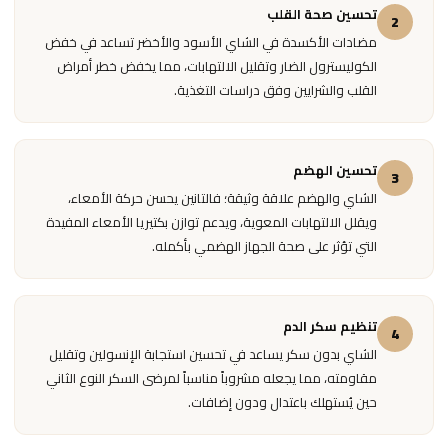
تحسين صحة القلب
2
مضادات الأكسدة في الشاي الأسود والأخضر تساعد في خفض
الكوليسترول الضار وتقليل الالتهابات، مما يخفض خطر أمراض
القلب والشرايين وفق دراسات التغذية.
تحسين الهضم
3
الشاي والهضم علاقة وثيقة؛ فالتانين يحسن حركة الأمعاء،
ويقلل الالتهابات المعوية، ويدعم توازن بكتيريا الأمعاء المفيدة
التي تؤثر على صحة الجهاز الهضمي بأكمله.
تنظيم سكر الدم
4
الشاي بدون سكر يساعد في تحسين استجابة الإنسولين وتقليل
مقاومته، مما يجعله مشروباً مناسباً لمرضى السكر النوع الثاني
حين يُستهلك باعتدال ودون إضافات.