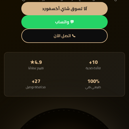
🛒 تسوق شاي أكسفورد
💬 واتساب
📞 اتصل الآن
4.9★
10+
فائدة صحية
تقييم عملائنا
27+
100%
طبيعي نقي
محافظة توصيل