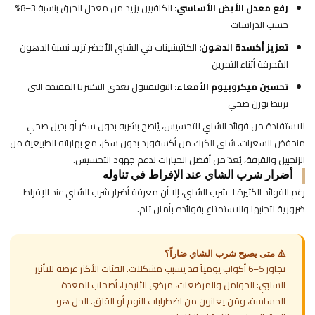
رفع معدل الأيض الأساسي:
الكافيين يزيد من معدل الحرق بنسبة 3–8%
حسب الدراسات
تعزيز أكسدة الدهون:
الكاتيشينات في الشاي الأخضر تزيد نسبة الدهون
المُحرقة أثناء التمرين
تحسين ميكروبيوم الأمعاء:
البوليفينول يغذي البكتيريا المفيدة التي
ترتبط بوزن صحي
للاستفادة من فوائد الشاي للتخسيس، يُنصح بشربه بدون سكر أو بديل صحي
منخفض السعرات.
شاي الكرك
من أكسفورد بدون سكر، مع بهاراته الطبيعية من
الزنجبيل والقرفة، يُعدّ من أفضل الخيارات لدعم جهود التخسيس.
أضرار شرب الشاي عند الإفراط في تناوله
رغم الفوائد الكثيرة لـ شرب الشاي، إلا أن معرفة أضرار شرب الشاي عند الإفراط
ضرورية لتجنبها والاستمتاع بفوائده بأمان تام.
⚠️ متى يصبح شرب الشاي ضاراً؟
تجاوز 5–6 أكواب يومياً قد يسبب مشكلات. الفئات الأكثر عرضة للتأثير
السلبي: الحوامل والمرضعات، مرضى الأنيميا، أصحاب المعدة
الحساسة، ومَن يعانون من اضطرابات النوم أو القلق. الحل هو