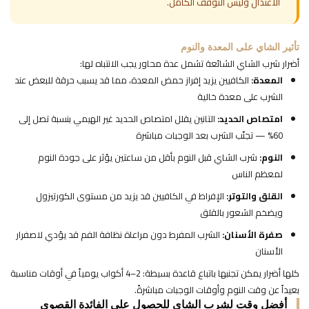
الاعتدال وليس التوقف الكامل.
تأثير الشاي على المعدة والنوم
أضرار شرب الشاي الشائعة تشمل عدة محاور يجب الانتباه لها:
المعدة:
الكافيين يزيد إفراز حمض المعدة، مما قد يسبب حرقة للبعض عند
الشرب على معدة خالية
امتصاص الحديد:
التانين يقلل امتصاص الحديد غير الهيمي بنسبة تصل إلى
60% — تجنّب الشرب بعد الوجبات مباشرة
النوم:
شرب الشاي قبل النوم بأقل من ساعتين يؤثر على جودة النوم
لمعظم الناس
القلق والتوتر:
الإفراط في الكافيين قد يزيد من مستوى الكورتيزول
ويضخم الشعور بالقلق
صفرة الأسنان:
الشرب المفرط دون مراعاة نظافة الفم قد يؤدي لاصفرار
الأسنان
كلها أضرار يمكن تجنبها باتباع قاعدة بسيطة: 2–4 أكواب يومياً في أوقات مناسبة
بعيداً عن وقت النوم وأوقات الوجبات مباشرةً.
أفضل وقت لشرب الشاي للحصول على الفائدة القصوى