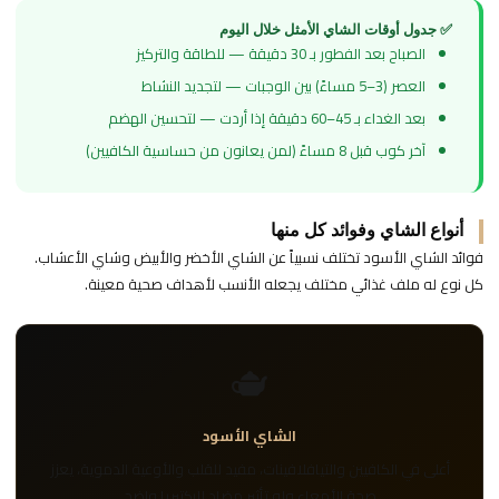
✅ جدول أوقات الشاي الأمثل خلال اليوم
الصباح بعد الفطور بـ 30 دقيقة — للطاقة والتركيز
العصر (3–5 مساءً) بين الوجبات — لتجديد النشاط
بعد الغداء بـ 45–60 دقيقة إذا أردت — لتحسين الهضم
آخر كوب قبل 8 مساءً (لمن يعانون من حساسية الكافيين)
أنواع الشاي وفوائد كل منها
فوائد الشاي الأسود تختلف نسبياً عن الشاي الأخضر والأبيض وشاي الأعشاب.
كل نوع له ملف غذائي مختلف يجعله الأنسب لأهداف صحية معينة.
🫖
الشاي الأسود
أعلى في الكافيين والتيافلافينات، مفيد للقلب والأوعية الدموية، يعزز
صحة الأمعاء وله تأثير مضاد للبكتيريا واضح