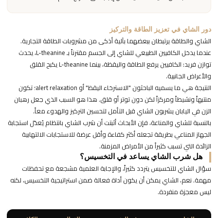
دور الشاي في تعزيز الطاقة والتركيز
الشاي والطاقة يرتبطان ببعضهما بآلية أذكى من مشروبات الطاقة التجارية.
عندما يدخل الكافيين الطبيعي للشاي إلى الجسم مقترناً بـ L-theanine، يحدث
توازن فريد: الكافيين يرفع الطاقة واليقظة، بينما L-theanine يكبح القلق
والأعراض الجانبية.
النتيجة هي ما يسميه الباحثون "الاسترخاء اليقظ" أو alert relaxation؛ تكون
منتبهاً ونشيطاً ومركزاً لكن دون توتر أو قلق. هذا هو السبب الذي جعل رهبان
الزن في اليابان يشربون الشاي قبل التأمل لتحسين التركيز والهدوء معاً.
بالنسبة للشاي والمناعة، فإن الأبحاث أثبتت أن شرب الشاي بانتظام يُعدّل استجابة
الجهاز المناعي بطريقة تجعله أكثر كفاءة وأقل عرضة للاستجابات الالتهابية
الزائدة التي تسبب كثيراً من الأمراض المزمنة.
هل شرب الشاي يساعد في التخسيس؟
سؤال الشاي للتخسيس يتردد كثيراً، والإجابة العلمية مشجعة مع تحفظات
مهمة. نعم، الشاي يمكن أن يكون أداة فعالة ضمن استراتيجية التخسيس، لكنه
ليس معجزة منفردة.