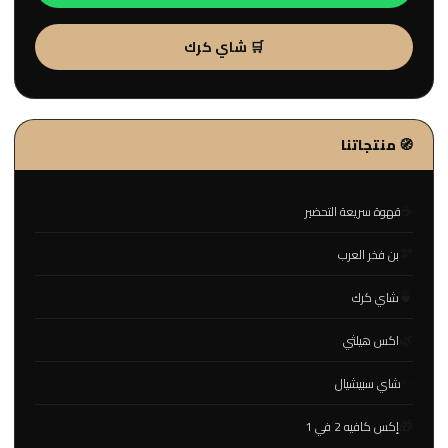
🛒 شاي كرك
🧭 منتجاتنا
☕
قهوة سريعة التحضير
🫘
بن فخر العرب
🍵
شاي كرك
🌿
اكس هيلثي
✨
شاي سبيشيال
🎁
إكس كافيه 2 في 1