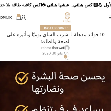
افة ☕بن اوبرا " بن من الزمن الجميل " 🥛شاي بحليب.. شاي الطيبين 👩🏼‍⚕️الحليب الذهبي.. صحتك بالدنيا
0
EGP
0.00
UNCATEGORIZED
10 فوائد مذهلة لـ شرب الشاي يوميًا وتأثيره على
الصحة والطاقة
‪rahma tharwat‬‏
On مايو 10, 2026
0