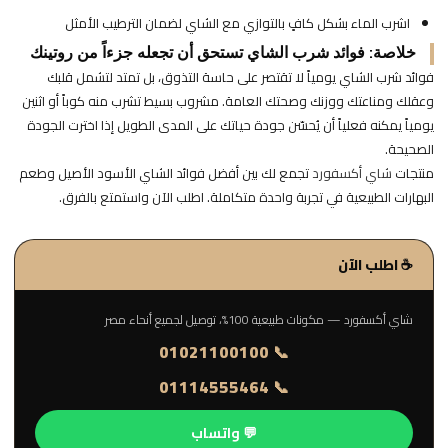
اشرب الماء بشكل كافٍ بالتوازي مع الشاي لضمان الترطيب الأمثل
خلاصة: فوائد شرب الشاي تستحق أن تجعله جزءاً من روتينك
فوائد شرب الشاي يومياً لا تقتصر على حاسة التذوق، بل تمتد لتشمل قلبك
وعقلك ومناعتك ووزنك وصحتك العامة. مشروب بسيط تشرب منه كوباً أو اثنين
يومياً يمكنه فعلياً أن يُحسّن جودة حياتك على المدى الطويل إذا اخترت الجودة
الصحيحة.
منتجات
شاي أكسفورد
تجمع لك بين أفضل فوائد الشاي الأسود الأصيل وطعم
البهارات الطبيعية في تجربة واحدة متكاملة. اطلب الآن واستمتع بالفرق.
☕ اطلب الآن
شاي أكسفورد — مكونات طبيعية 100%، توصيل لجميع أنحاء مصر
📞 01021100100
📞 01114555464
💬 واتساب