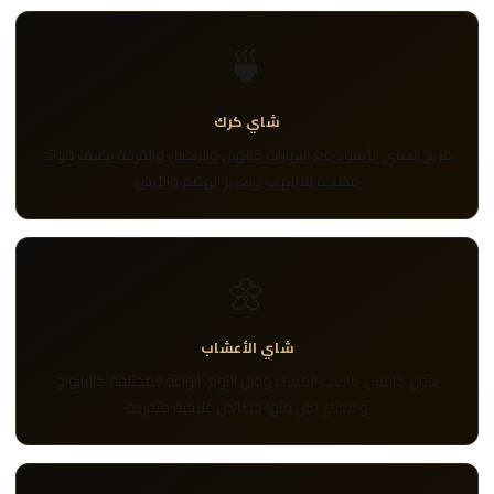
🍵
شاي كرك
مزيج الشاي الأسود مع البهارات كالهيل والزنجبيل والقرفة يضيف فوائد
مضادة للالتهاب وتعزيز الهضم والأيض
🌼
شاي الأعشاب
بدون كافيين، يناسب المساء وقبل النوم، أنواعه المختلفة كالبابونج
والنعناع لكل منها خصائص علاجية متفردة