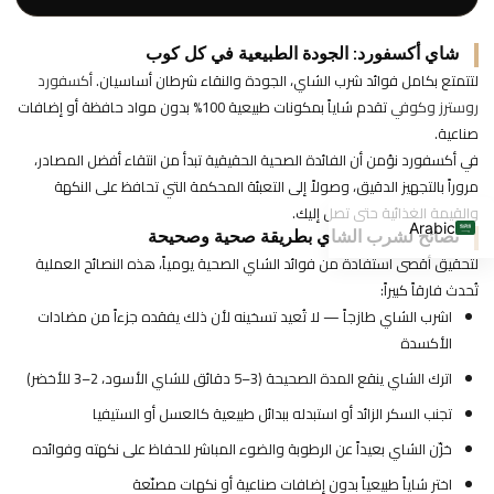
شاي أكسفورد: الجودة الطبيعية في كل كوب
لتتمتع بكامل فوائد شرب الشاي، الجودة والنقاء شرطان أساسيان.
أكسفورد
روسترز وكوفي
تقدم شاياً بمكونات طبيعية 100% بدون مواد حافظة أو إضافات
صناعية.
في أكسفورد نؤمن أن الفائدة الصحية الحقيقية تبدأ من انتقاء أفضل المصادر،
مروراً بالتجهيز الدقيق، وصولاً إلى التعبئة المحكمة التي تحافظ على النكهة
English
والقيمة الغذائية حتى تصل إليك.
Arabic
نصائح لشرب الشاي بطريقة صحية وصحيحة
لتحقيق أقصى استفادة من فوائد الشاي الصحية يومياً، هذه النصائح العملية
تُحدث فارقاً كبيراً:
اشرب الشاي طازجاً — لا تُعيد تسخينه لأن ذلك يفقده جزءاً من مضادات
الأكسدة
اترك الشاي ينقع المدة الصحيحة (3–5 دقائق للشاي الأسود، 2–3 للأخضر)
تجنب السكر الزائد أو استبدله ببدائل طبيعية كالعسل أو الستيفيا
خزّن الشاي بعيداً عن الرطوبة والضوء المباشر للحفاظ على نكهته وفوائده
اختر شاياً طبيعياً بدون إضافات صناعية أو نكهات مصنّعة