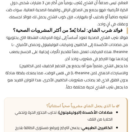
العالم. ليس صدفةً أن الشاي يُشرب يومياً من أكثر من 3 مليارات شخص حول
الكرة الأرضية؛ فهو يجمع بين المذاق الراقي والقيمة الصحية العالية. سواء كنت
تشربه صافياً أو بالحليب أو بالبهارات، فإن كوب الشاي يحمل لك فوائد لجسمك
وعقلك في آنٍ واحد.
فوائد شرب الشاي: لماذا يُعدّ من أكثر المشروبات الصحية؟
فوائد شرب الشاي الصحية تعود أساساً إلى ثروة المركبات النشطة التي يحتويها؛
من مضادات الأكسدة إلى الكافيين ومركبات البوليفينول وحمض الأميني L-
theanine. هذه المركبات تعمل معاً لتقديم تأثيرات إيجابية على الجسم يصعب
إيجادها بهذا التركيز في مشروب واحد آخر.
ما يجعل الشاي متميزاً هو أنه يجمع بين التحفيز الخفيف (من الكافيين)
والاسترخاء الذهني (من L-theanine) في نفس الوقت، مما يمنحك يقظة هادئة
بدون القلق الذي قد يصاحب مشروبات الكافيين الأخرى. هذا التوازن الفريد هو
ما يجعل شرب الشاي تجربة مختلفة حقاً.
🌿 ما الذي يجعل الشاي مشروباً صحياً استثنائياً؟
مضادات الأكسدة (البوليفينول):
تحارب الجذور الحرة وتحمي
الخلايا من التلف
الكافيين الطبيعي:
يحسن التركيز ويرفع مستوى الطاقة بتدرج