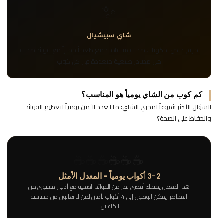
✨
شاي سبيشيال
مزيج خاص بمكونات صحية منتقاة يجمع طعماً مميزاً مع فوائد صحية
من مصادر طبيعية متعددة في كل كوب
كم كوب من الشاي يومياً هو المناسب؟
السؤال الأكثر شيوعاً لمحبي الشاي: ما العدد الآمن يومياً لتعظيم الفوائد
والحفاظ على الصحة؟
☕
☕
☕
☕
☕
☕
2–3 أكواب يومياً = المعدل الأمثل
هذا المعدل يمنحك أقصى قدر من الفوائد الصحية مع أدنى مستوى من
المخاطر. يمكن الوصول إلى 4 أكواب بأمان لمن لا يعانون من حساسية
للكافيين.