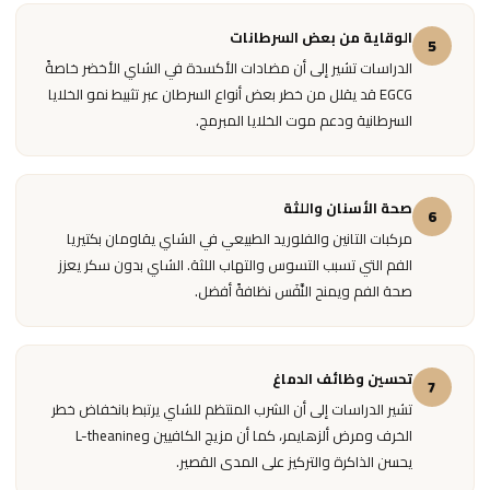
الوقاية من بعض السرطانات
5
الدراسات تشير إلى أن مضادات الأكسدة في الشاي الأخضر خاصةً
EGCG قد يقلل من خطر بعض أنواع السرطان عبر تثبيط نمو الخلايا
السرطانية ودعم موت الخلايا المبرمج.
صحة الأسنان واللثة
6
مركبات التانين والفلوريد الطبيعي في الشاي يقاومان بكتيريا
الفم التي تسبب التسوس والتهاب اللثة. الشاي بدون سكر يعزز
صحة الفم ويمنح النَّفَس نظافةً أفضل.
تحسين وظائف الدماغ
7
تشير الدراسات إلى أن الشرب المنتظم للشاي يرتبط بانخفاض خطر
الخرف ومرض ألزهايمر، كما أن مزيج الكافيين وL-theanine
يحسن الذاكرة والتركيز على المدى القصير.