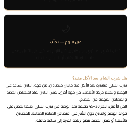
🌙
قبل النوم — تجنّب
تجنب الشاي المحتوي على كافيين قبل النوم بساعتين على الأقل. يمكن
اختيار شاي الأعشاب أو البابونج بدلاً منه
هل شرب الشاي بعد الأكل مفيد؟
شرب الشاي مباشرة بعد الأكل فيه جانبان متضادان. من جهة، التانين يساعد على
الهضم وتنظيم حركة الأمعاء. من جهة أخرى، نفس التانين يقيّد امتصاص الحديد
والمعادن المهمة من الطعام.
الحل الأمثل: انتظر 30–45 دقيقة بعد الوجبة قبل شرب الشاي. هكذا تحصل على
فوائد الهضم والتانين دون التأثير على امتصاص العناصر الغذائية. للمصابين
بالأنيميا أو نقص الحديد، يُنصح بزيادة الفترة إلى ساعة كاملة.