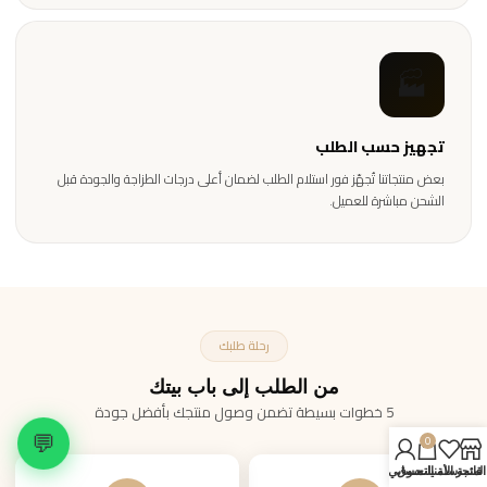
🏭
تجهيز حسب الطلب
بعض منتجاتنا تُجهّز فور استلام الطلب لضمان أعلى درجات الطزاجة والجودة قبل
الشحن مباشرة للعميل.
رحلة طلبك
من الطلب إلى باب بيتك
5 خطوات بسيطة تضمن وصول منتجك بأفضل جودة
💬
0
المتجر
قائمة الأمنيات
سلة التسوق
حسابي