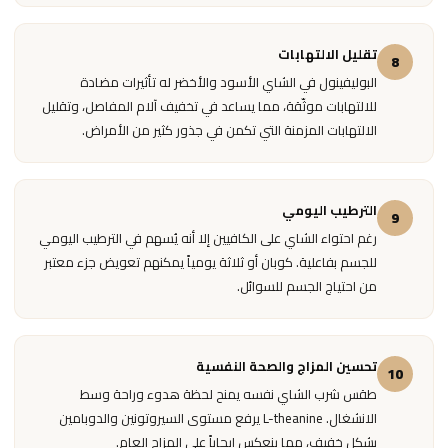
تقليل الالتهابات
8
البوليفينول في الشاي الأسود والأخضر له تأثيرات مضادة
للالتهابات موثّقة، مما يساعد في تخفيف آلام المفاصل، وتقليل
الالتهابات المزمنة التي تكمن في جذور كثير من الأمراض.
الترطيب اليومي
9
رغم احتواء الشاي على الكافيين إلا أنه يُسهم في الترطيب اليومي
للجسم بفاعلية. كوبان أو ثلاثة يومياً يمكنهم تعويض جزء معتبر
من احتياج الجسم للسوائل.
تحسين المزاج والصحة النفسية
10
طقس شرب الشاي نفسه يمنح لحظة هدوء وراحة وسط
الانشغال. L-theanine يرفع مستوى السيروتونين والدوبامين
بشكل خفيف، مما ينعكس إيجاباً على المزاج العام.