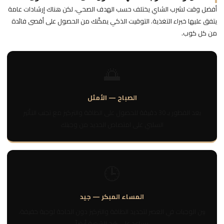
أفضل وقت لشرب الشاي يختلف حسب الهدف الصحي، لكن هناك إرشادات عامة
يتفق عليها خبراء التغذية. التوقيت الذكي يمكّنك من الحصول على أقصى فائدة
من كل كوب.
🌅
الصباح — الأمثل
بعد الفطور بـ 30 دقيقة للحصول على الطاقة والتركيز مع تجنب التأثير
السلبي على امتصاص الحديد من وجبتك
🕒
المساء المبكر — جيد
بين الوجبات في العصر لتجديد الطاقة والتركيز دون الحاجة لوجبة خفيفة،
يساعد على كبح الشهية أيضاً