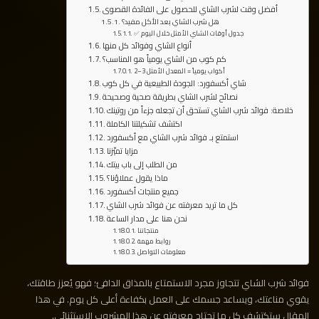
أفضل وقت لشرب الشاي للحصول على الفائدة القصوى
هل شرب الشاي بعد الأكل مفيد؟
✅ جدول أوقات الشاي الأمثل خلال اليوم
أنواع الشاي وفوائد كل منها
كم كوب من الشاي يومياً هو المناسب؟
2–3 أكواب يومياً = المعدل الأمثل
شاي أكسفورد: الجودة الطبيعية في كل كوب
نصائح لشرب الشاي بطريقة صحية وصحيحة
خلاصة: فوائد شرب الشاي تستحق أن تجعله جزءاً من روتينك
اكتشف تشكيلتنا الكاملة
استمتع بـ فوائد شرب الشاي مع أكسفورد
مزايا تميّزنا
من الطلب إلى باب بيتك
ماذا يقول عملاؤنا؟
جميع منتجات أكسفورد
كل ما تريد معرفته عن فوائد شرب الشاي
نحن هنا على مدار الساعة
منتجاتنا
روابط مهمة
معلومات التواصل
فوائد شرب الشاي تتجاوز مجرد الاستمتاع بالمذاق الدافئ؛ فهو يُعزز طاقتك،
يقوي مناعتك، ويساعد جسمك على العمل بكفاءة أعلى كل يوم. في هذا
المقال ستكتشف كل ما تحتاج معرفته عن هذا المشروب الاستثنائي.