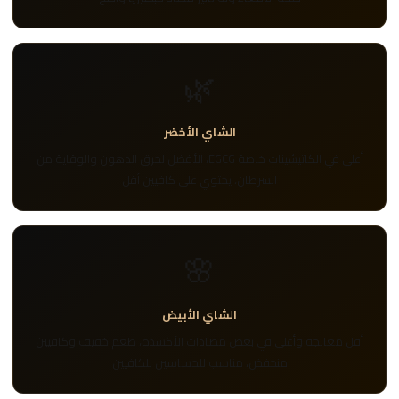
🌿
الشاي الأخضر
أعلى في الكاتيشينات خاصة EGCG، الأفضل لحرق الدهون والوقاية من
السرطان، يحتوي على كافيين أقل
🌸
الشاي الأبيض
أقل معالجة وأعلى في بعض مضادات الأكسدة، طعم خفيف وكافيين
منخفض، مناسب للحساسين للكافيين