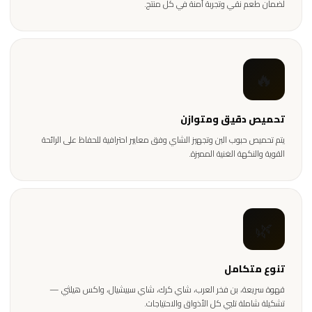
لضمان طعم نقي وتجربة آمنة في كل منتج.
🔥
تحميص دقيق ومتوازن
يتم تحميص حبوب البن وتجهيز الشاي وفق معايير احترافية للحفاظ على الرائحة
القوية والنكهة الغنية المميزة.
🌿
تنوع متكامل
قهوة سريعة، بن فخر العرب، شاي كرك، شاي سبيشيال، واكس هيلثي —
تشكيلة شاملة تلبي كل الأذواق والاحتياجات.