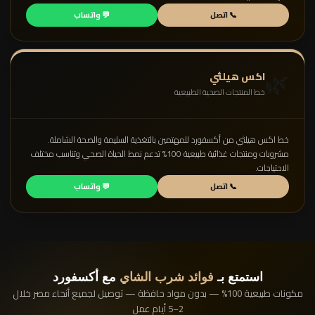
📞 اتصل
💬 واتساب
🌿
اكس هيلثي
خط المنتجات الصحية الطبيعية
خط اكس هيلثي من أكسفورد للمهتمين بالتغذية السليمة والصحة الشاملة.
مشروبات ومنتجات غذائية طبيعية 100% تدعم نمط الحياة الصحي وتناسب مختلف
الاحتياجات.
📞 اتصل
💬 واتساب
استمتع بـ
فوائد شرب الشاي
مع أكسفورد
مكونات طبيعية 100% — بدون مواد حافظة — توصيل لجميع أنحاء مصر خلال
2–5 أيام عمل