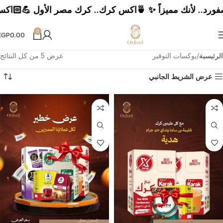
 مميزاً ✨ 🍵اكس كرك.. كرك مصر الأول 💪🏻اكس هيلثي.. عيشها هيلثي ☕اكس كافيه طاقة بلا حدود = طموح بلا قيود 🫖 ش
0
EGP
0.00
الرئيسية
بوكسات التوفير
عرض ⁦5⁩ من كل النتائج
عرض الشريط الجانبي