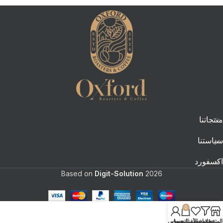
منتجاتنا
سياستنا
اكسفورد
Based on
Digit-Solution
2026
0
المتجر
تصفيات
قائمة الأمنيات
سلة التسوق
حسابي